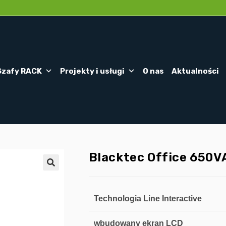
Szafy RACK
Projekty i usługi
O nas
Aktualności
Blacktec Office 650V
🔍
Technologia Line Interactive
wbudowany ekran LCD