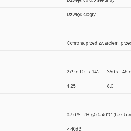
Dźwięk co 0,5 sekundy
Dzwięk ciągły
Ochrona przed zwarciem, prze
279 x 101 x 142
350 x 146 
4.25
8.0
0-90 % RH @ 0- 40°C (bez kon
< 40dB