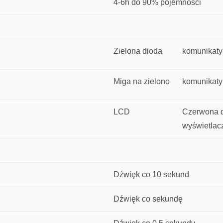
4-6h do 90% pojemności
Zielona dioda
komunikaty
Miga na zielono
komunikaty
LCD
Czerwona d
wyświetla
Dźwięk co 10 sekund
Dźwięk co sekundę