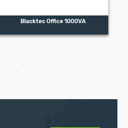
Blacktec Office 1000VA
ZOBACZ WIĘCEJ