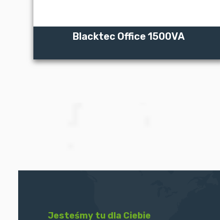
Blacktec Office 1500VA
ZOBACZ WIĘCEJ
Jesteśmy tu dla Ciebie