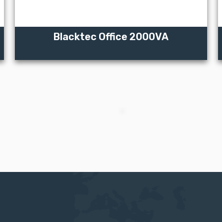
Blacktec Office 2000VA
ZOBACZ WIĘCEJ