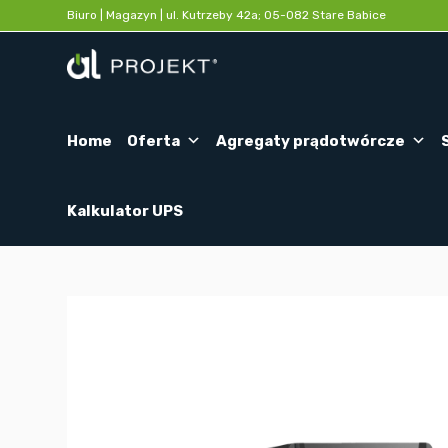
Biuro | Magazyn | ul. Kutrzeby 42a; 05-082 Stare Babice
Home
Oferta
Agregaty prądotwórcze
Kalkulator UPS